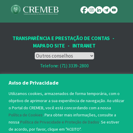
TRANSPARÊNCIA E PRESTAÇÃO DE CONTAS
-
MAPA DO SITE
-
INTRANET
Telefone: (71) 3339-2800
Email: protocolo@cremeb.org.br
Aviso de Privacidade
Rua Dr. José Peroba, 251 - Stiep,
Utilizamos cookies, armazenados de forma temporária, com o
Salvador, BA - CEP: 41.770-235,
objetivo de aprimorar a sua experiência de navegação. Ao utilizar
o Portal do CREMEB, você está concordando com a nossa
Horário de Atendimento: 8h às 17h
Política de Cookies
. Para obter mais informações, consulte a
nossa
Política de Privacidade e Proteção de Dados
. Se estiver
de acordo, por favor, clique em "ACEITO".