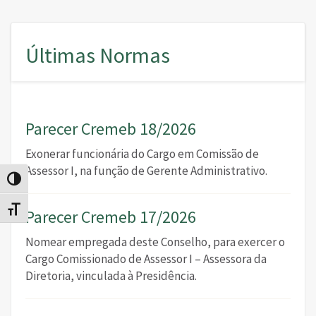
Últimas Normas
Parecer Cremeb 18/2026
Exonerar funcionária do Cargo em Comissão de
Assessor I, na função de Gerente Administrativo.
Alternar alto contraste
Alternar tamanho da fonte
Parecer Cremeb 17/2026
Nomear empregada deste Conselho, para exercer o
Cargo Comissionado de Assessor I – Assessora da
Diretoria, vinculada à Presidência.