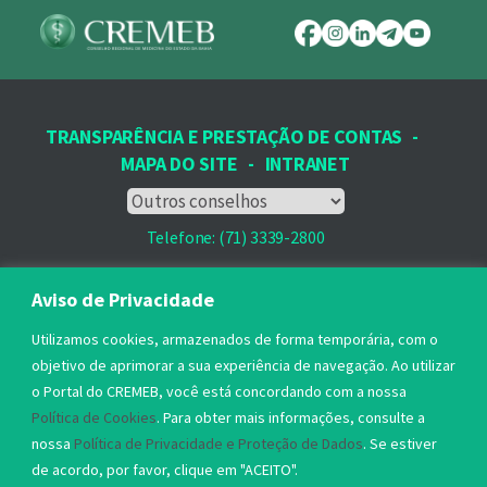
TRANSPARÊNCIA E PRESTAÇÃO DE CONTAS
-
MAPA DO SITE
-
INTRANET
Telefone: (71) 3339-2800
Email: protocolo@cremeb.org.br
Aviso de Privacidade
Rua Dr. José Peroba, 251 - Stiep,
Utilizamos cookies, armazenados de forma temporária, com o
Salvador, BA - CEP: 41.770-235,
objetivo de aprimorar a sua experiência de navegação. Ao utilizar
o Portal do CREMEB, você está concordando com a nossa
Horário de Atendimento: 8h às 17h
Política de Cookies
. Para obter mais informações, consulte a
nossa
Política de Privacidade e Proteção de Dados
. Se estiver
de acordo, por favor, clique em "ACEITO".