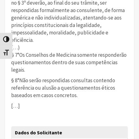
no § 3º deverão, ao final do seu trâmite, ser
respondidas formalmente ao consulente, de forma
genérica e não individualizadas, atentando-se aos
princípios constitucionais da legalidade,
impessoalidade, moralidade, publicidade e
eficiência.
Alternar alto contraste
(…)
Alternar tamanho da fonte
§ 7°Os Conselhos de Medicina somente responderão
questionamentos dentro de suas competências
legais.
§ 8°Não serão respondidas consultas contendo
referência ou alusão a questionamentos éticos
baseados em casos concretos.
[…]
Dados do Solicitante