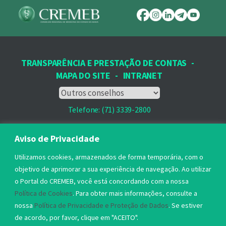
TRANSPARÊNCIA E PRESTAÇÃO DE CONTAS
-
MAPA DO SITE
-
INTRANET
Telefone: (71) 3339-2800
Email: protocolo@cremeb.org.br
Aviso de Privacidade
Rua Dr. José Peroba, 251 - Stiep,
Utilizamos cookies, armazenados de forma temporária, com o
Salvador, BA - CEP: 41.770-235,
objetivo de aprimorar a sua experiência de navegação. Ao utilizar
o Portal do CREMEB, você está concordando com a nossa
Horário de Atendimento: 8h às 17h
Política de Cookies
. Para obter mais informações, consulte a
nossa
Política de Privacidade e Proteção de Dados
. Se estiver
de acordo, por favor, clique em "ACEITO".