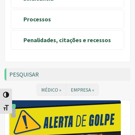
Processos
Penalidades, citações e recessos
PESQUISAR
MÉDICO »
EMPRESA »
Alternar alto contraste
Alternar tamanho da fonte
1
2
3