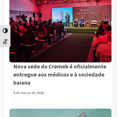
Alternar alto contraste
Alternar tamanho da fonte
Nova sede do Cremeb é oficialmente
entregue aos médicos e à sociedade
baiana
6 de março de 2026