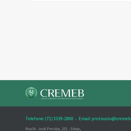
Telefone: (71) 3339-2800
-
Email: protocolo@cremeb.
Rua Dr. José Peroba, 251 - Stiep,