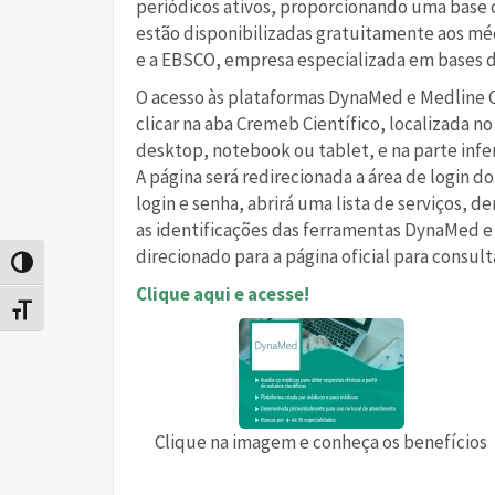
periódicos ativos, proporcionando uma base ci
estão disponibilizadas gratuitamente aos méd
e a EBSCO, empresa especializada em bases de
O acesso às plataformas DynaMed e Medline C
clicar na aba Cremeb Científico, localizada no
desktop, notebook ou tablet, e na parte infe
A página será redirecionada a área de login d
login e senha, abrirá uma lista de serviços, d
as identificações das ferramentas DynaMed e 
direcionado para a página oficial para consult
Alternar alto contraste
Clique aqui e acesse!
Alternar tamanho da fonte
Clique na imagem e conheça os benefícios