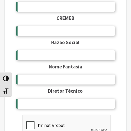
CREMEB
Razão Social
Nome Fantasia
Alternar alto contraste
Diretor Técnico
Alternar tamanho da fonte