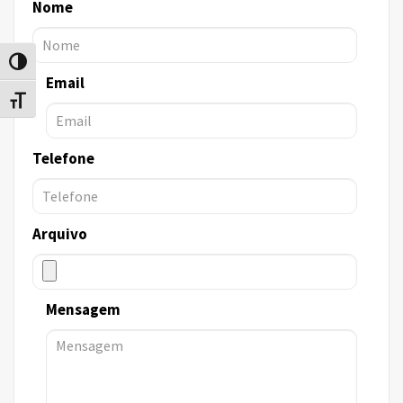
Nome
Alternar alto contraste
Email
Alternar tamanho da fonte
Telefone
Arquivo
Mensagem