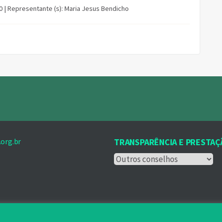
30 | Representante (s): Maria Jesus Bendicho
org.br
TRANSPARÊNCIA E PRESTAÇ