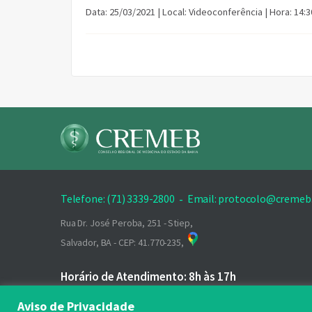
Data: 25/03/2021 | Local: Videoconferência | Hora: 14:
Telefone: (71) 3339-2800
-
Email: protocolo@cremeb.
Rua Dr. José Peroba, 251 - Stiep,
Salvador, BA - CEP: 41.770-235,
Horário de Atendimento: 8h às 17h
Aviso de Privacidade