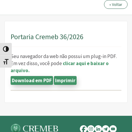
« Voltar
Portaria Cremeb 36/2026
Alternar alto contraste
Seu navegador da web não possui um plug-in PDF.
Alternar tamanho da fonte
Em vez disso, você pode
clicar aqui e baixar o
arquivo.
Download em PDF
Imprimir