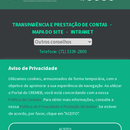
TRANSPARÊNCIA E PRESTAÇÃO DE CONTAS
-
MAPA DO SITE
-
INTRANET
Telefone: (71) 3339-2800
Email: protocolo@cremeb.org.br
Aviso de Privacidade
Rua Dr. José Peroba, 251 - Stiep,
Utilizamos cookies, armazenados de forma temporária, com o
Salvador, BA - CEP: 41.770-235,
objetivo de aprimorar a sua experiência de navegação. Ao utilizar
o Portal do CREMEB, você está concordando com a nossa
Horário de Atendimento: 8h às 17h
Política de Cookies
. Para obter mais informações, consulte a
nossa
Política de Privacidade e Proteção de Dados
. Se estiver
de acordo, por favor, clique em "ACEITO".
ACEITO