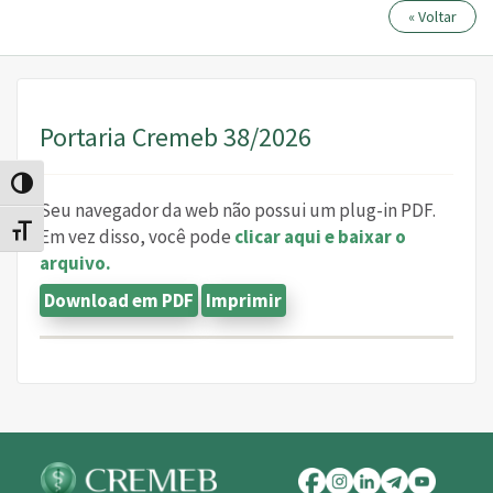
« Voltar
Portaria Cremeb 38/2026
Alternar alto contraste
Seu navegador da web não possui um plug-in PDF.
Alternar tamanho da fonte
Em vez disso, você pode
clicar aqui e baixar o
arquivo.
Download em PDF
Imprimir