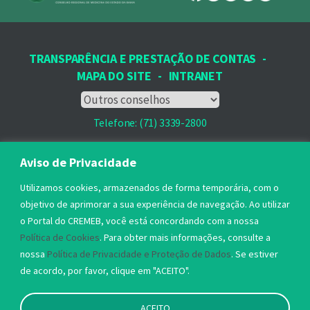
TRANSPARÊNCIA E PRESTAÇÃO DE CONTAS
-
MAPA DO SITE
-
INTRANET
Telefone: (71) 3339-2800
Email: protocolo@cremeb.org.br
Aviso de Privacidade
Rua Dr. José Peroba, 251 - Stiep,
Utilizamos cookies, armazenados de forma temporária, com o
Salvador, BA - CEP: 41.770-235,
objetivo de aprimorar a sua experiência de navegação. Ao utilizar
o Portal do CREMEB, você está concordando com a nossa
Horário de Atendimento: 8h às 17h
Política de Cookies
. Para obter mais informações, consulte a
nossa
Política de Privacidade e Proteção de Dados
. Se estiver
de acordo, por favor, clique em "ACEITO".
ACEITO