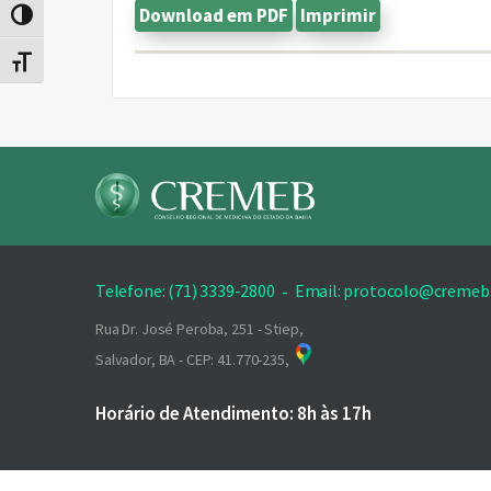
Download em PDF
Imprimir
Alternar alto contraste
Alternar tamanho da fonte
Telefone: (71) 3339-2800
-
Email: protocolo@cremeb.
Rua Dr. José Peroba, 251 - Stiep,
Salvador, BA - CEP: 41.770-235,
Horário de Atendimento: 8h às 17h