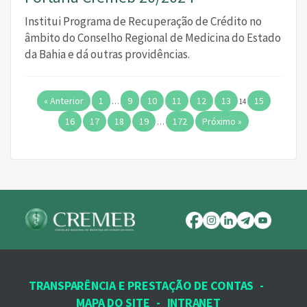
Institui Programa de Recuperação de Crédito no
âmbito do Conselho Regional de Medicina do Estado
da Bahia e dá outras providências.
« Anterior
1
9
10
11
12
13
15
…
14
16
17
18
19
172
Próximo »
…
TRANSPARÊNCIA E PRESTAÇÃO DE CONTAS
-
MAPA DO SITE
-
INTRANET