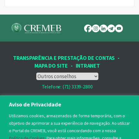
TRANSPARÊNCIA E PRESTAÇÃO DE CONTAS
-
MAPA DO SITE
-
INTRANET
Telefone: (71) 3339-2800
Email: protocolo@cremeb.org.br
Aviso de Privacidade
Rua Dr. José Peroba, 251 - Stiep,
Utilizamos cookies, armazenados de forma temporária, com o
Salvador, BA - CEP: 41.770-235,
objetivo de aprimorar a sua experiência de navegação. Ao utilizar
o Portal do CREMEB, você está concordando com a nossa
Horário de Atendimento: 8h às 17h
Política de Cookies
. Para obter mais informações, consulte a