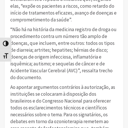
elas, “expõe os pacientes a riscos, como retardo do
início de tratamentos eficazes, avanço de doenças e
comprometimento da saúde”.
“Não há na história da medicina registro de droga ou
procedimento contra um número tão amplo de
doenças, que incluem, entre outros: todos os tipos
Alternar alto contraste
de diarreia; artrites; hepatites; hérnias de disco;
doenças de origem infecciosa, inflamatória e
Alternar tamanho da fonte
isquêmica; autismo; e sequelas de câncer e de
Acidente Vascular Cerebral (AVC)”, ressalta trecho
do documento.
Ao apontar argumentos contrários à autorização, as
instituições se colocaram à disposição dos
brasileiros e do Congresso Nacional para oferecer
todos os esclarecimentos técnicos e científicos
necessários sobre o tema. Para os signatários, os
debates em torno da ozonioterapia remetem ao