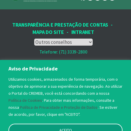
TRANSPARÊNCIA E PRESTAÇÃO DE CONTAS
-
MAPA DO SITE
-
INTRANET
Telefone: (71) 3339-2800
Email: protocolo@cremeb.org.br
Aviso de Privacidade
Rua Dr. José Peroba, 251 - Stiep,
Utilizamos cookies, armazenados de forma temporária, com o
Salvador, BA - CEP: 41.770-235,
objetivo de aprimorar a sua experiência de navegação. Ao utilizar
o Portal do CREMEB, você está concordando com a nossa
Horário de Atendimento: 8h às 17h
Política de Cookies
. Para obter mais informações, consulte a
nossa
Política de Privacidade e Proteção de Dados
. Se estiver
de acordo, por favor, clique em "ACEITO".
ACEITO