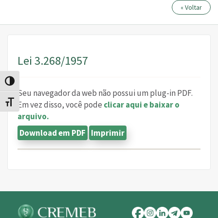
« Voltar
Lei 3.268/1957
Alternar alto contraste
Seu navegador da web não possui um plug-in PDF.
Alternar tamanho da fonte
Em vez disso, você pode
clicar aqui e baixar o
arquivo.
Download em PDF
Imprimir