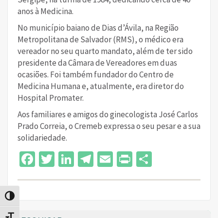
anos à Medicina.
No município baiano de Dias d’Ávila, na Região
Metropolitana de Salvador (RMS), o médico era
vereador no seu quarto mandato, além de ter sido
presidente da Câmara de Vereadores em duas
ocasiões. Foi também fundador do Centro de
Medicina Humana e, atualmente, era diretor do
Hospital Promater.
Aos familiares e amigos do ginecologista José Carlos
Prado Correia, o Cremeb expressa o seu pesar e a sua
solidariedade.
Facebook
Twitter
LinkedIn
Telegram
Email
Print
Share
Alternar alto contraste