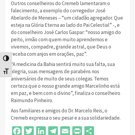
Outros conselheiros do Cremeb lamentaram o
falecimento, a exemplo do corregedor José
Abelardo de Meneses – “um cidadão agregador. Que
esteja na Glória Eterna ao lado do Pai Celestial” -, e
do conselheiro José Carlos Gaspar: “nosso amigo do
peito, irmão com quem muito aprendemos e
vivemos, compadre, grande astral, que Deus o
receba com anjos em orações, paz”.
Alternar alto contraste
“A medicina da Bahia sentirá muito sua falta, sua
alegria, suas mensagens de parabéns nos
Alternar tamanho da fonte
aniversários de muito de seus colegas. Temos
certeza que o nosso grande amigo Marcelinho está
em paz, e bem com o divino”, finaliza o conselheiro
Raimundo Pinheiro.
Aos familiares e amigos do Dr. Marcelo Reis, o
Cremeb expressa o seu pesar e a sua solidariedade.
Facebook
Twitter
LinkedIn
Telegram
Email
Print
Share