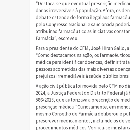
“Destaca-se que eventual prescrição medica
danos irreversíveis à população. Afora, os 
debate estende de forma ilegal aos farmacêut
pelo Congresso Nacional e sancionada poderi
atribuir ao farmacêutico as iniciativas const
Farmácia”, escreveu.
Para o presidente do CFM, José Hiran Gallo, a 
“Como destacamos na ação, os farmacêuticos 
médica para identificar doenças, definir tra
pessoas acometidas das mais diversas doenças
prejuízos irremediáveis à saúde pública brasile
A ação civil pública foi movida pelo CFM no 
2024, a Justiça Federal do Distrito Federal já
586/2013, que autorizava a prescrição de me
prescrição médica. “Curiosamente, em menos 
mesmo Conselho de Farmácia deliberou e pub
prescrever medicamentos, incluindo os de ve
procedimentos médicos. Verifica-se indisfarç