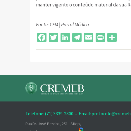
manter vigente o conteúdo material da sua Re
Fonte: CFM | Portal Médico
Facebook
Twitter
LinkedIn
Telegram
Email
Print
Sh
Telefone: (71) 3339-2800
-
Email: protocolo@cremeb.
Rua Dr. José Peroba, 251 - Stiep,