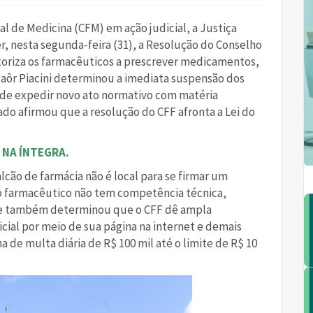
 de Medicina (CFM) em ação judicial, a Justiça
r, nesta segunda-feira (31), a Resolução do Conselho
utoriza os farmacêuticos a prescrever medicamentos,
Alaôr Piacini determinou a imediata suspensão dos
a de expedir novo ato normativo com matéria
do afirmou que a resolução do CFF afronta a Lei do
 NA ÍNTEGRA.
cão de farmácia não é local para se firmar um
o farmacêutico não tem competência técnica,
 Ele também determinou que o CFF dê ampla
cial por meio de sua página na internet e demais
 de multa diária de R$ 100 mil até o limite de R$ 10