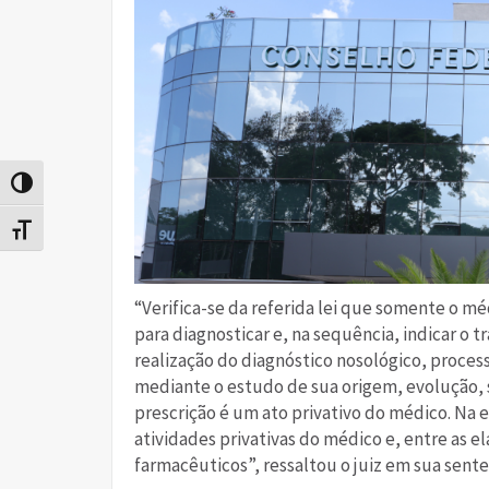
Alternar alto contraste
Alternar tamanho da fonte
“Verifica-se da referida lei que somente o m
para diagnosticar e, na sequência, indicar o 
realização do diagnóstico nosológico, proce
mediante o estudo de sua origem, evolução, si
prescrição é um ato privativo do médico. Na e
atividades privativas do médico e, entre as e
farmacêuticos”, ressaltou o juiz em sua sente