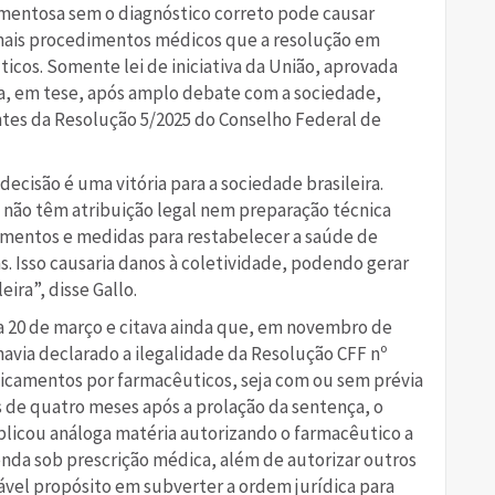
mentosa sem o diagnóstico correto pode causar
demais procedimentos médicos que a resolução em
icos. Somente lei de iniciativa da União, aprovada
a, em tese, após amplo debate com a sociedade,
antes da Resolução 5/2025 do Conselho Federal de
decisão é uma vitória para a sociedade brasileira.
não têm atribuição legal nem preparação técnica
tamentos e medidas para restabelecer a saúde de
. Isso causaria danos à coletividade, podendo gerar
ira”, disse Gallo.
dia 20 de março e citava ainda que, em novembro de
 havia declarado a ilegalidade da Resolução CFF nº
dicamentos por farmacêuticos, seja com ou sem prévia
de quatro meses após a prolação da sentença, o
licou análoga matéria autorizando o farmacêutico a
nda sob prescrição médica, além de autorizar outros
ável propósito em subverter a ordem jurídica para