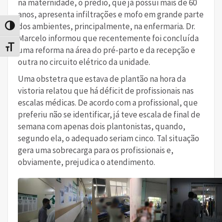
na maternidade, o prédio, que já possui mais de 60
anos, apresenta infiltrações e mofo em grande parte
dos ambientes, principalmente, na enfermaria. Dr.
Alternar alto contraste
Marcelo informou que recentemente foi concluída
Alternar tamanho da fonte
uma reforma na área do pré-parto e da recepção e
outra no circuito elétrico da unidade.
Uma obstetra que estava de plantão na hora da
vistoria relatou que há déficit de profissionais nas
escalas médicas. De acordo com a profissional, que
preferiu não se identificar, já teve escala de final de
semana com apenas dois plantonistas, quando,
segundo ela, o adequado seriam cinco. Tal situação
gera uma sobrecarga para os profissionais e,
obviamente, prejudica o atendimento.