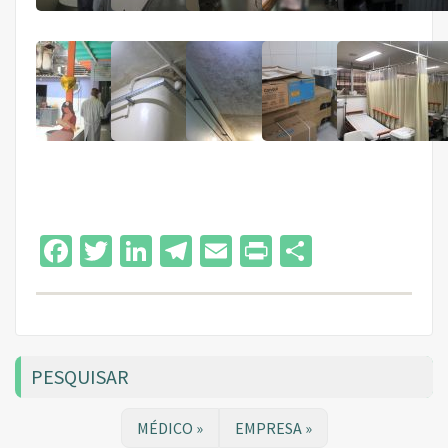
Facebook
Twitter
LinkedIn
Telegram
Email
Print
Share
PESQUISAR
MÉDICO »
EMPRESA »