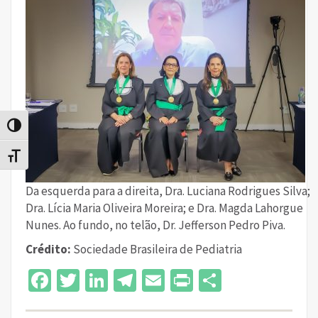
Alternar alto contraste
Alternar tamanho da fonte
Da esquerda para a direita, Dra. Luciana Rodrigues Silva;
Dra. Lícia Maria Oliveira Moreira; e Dra. Magda Lahorgue
Nunes. Ao fundo, no telão, Dr. Jefferson Pedro Piva.
Crédito:
Sociedade Brasileira de Pediatria
Facebook
Twitter
LinkedIn
Telegram
Email
Print
Share