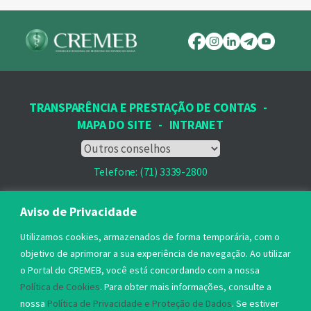
TRANSPARÊNCIA E PRESTAÇÃO DE CONTAS
-
MAPA DO SITE
-
INTRANET
Telefone: (71) 3339-2800
Email: protocolo@cremeb.org.br
Aviso de Privacidade
Rua Dr. José Peroba, 251 - Stiep,
Utilizamos cookies, armazenados de forma temporária, com o
Salvador, BA - CEP: 41.770-235,
objetivo de aprimorar a sua experiência de navegação. Ao utilizar
o Portal do CREMEB, você está concordando com a nossa
Horário de Atendimento: 8h às 17h
Política de Cookies
. Para obter mais informações, consulte a
nossa
Política de Privacidade e Proteção de Dados
. Se estiver