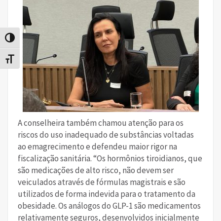
Alternar alto contraste
Alternar tamanho da fonte
A conselheira também chamou atenção para os
riscos do uso inadequado de substâncias voltadas
ao emagrecimento e defendeu maior rigor na
fiscalização sanitária. “Os hormônios tiroidianos, que
são medicações de alto risco, não devem ser
veiculados através de fórmulas magistrais e são
utilizados de forma indevida para o tratamento da
obesidade. Os análogos do GLP-1 são medicamentos
relativamente seguros, desenvolvidos inicialmente