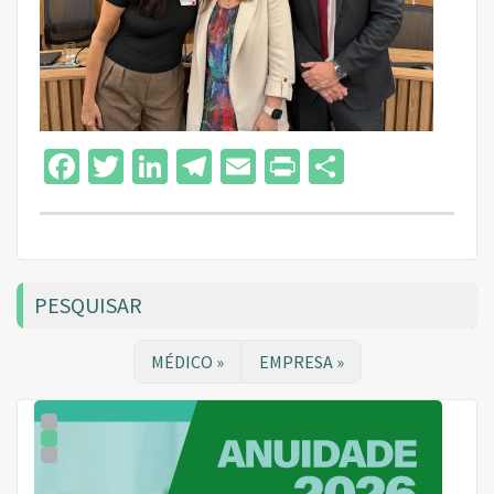
Facebook
Twitter
LinkedIn
Telegram
Email
Print
Share
PESQUISAR
MÉDICO »
EMPRESA »
1
2
3