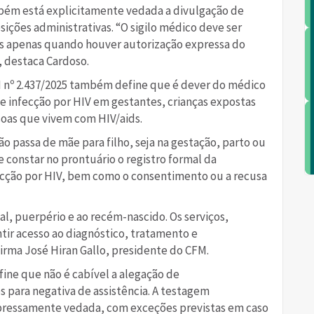
mbém está explicitamente vedada a divulgação de
ções administrativas. “O sigilo médico deve ser
s apenas quando houver autorização expressa do
, destaca Cardoso.
 nº 2.437/2025 também define que é dever do médico
de infecção por HIV em gestantes, crianças expostas
ssoas que vivem com HIV/aids.
ão passa de mãe para filho, seja na gestação, parto ou
constar no prontuário o registro formal da
fecção por HIV, bem como o consentimento ou a recusa
l, puerpério e ao recém-nascido. Os serviços,
ntir acesso ao diagnóstico, tratamento e
rma José Hiran Gallo, presidente do CFM.
ine que não é cabível a alegação de
 para negativa de assistência. A testagem
pressamente vedada, com exceções previstas em caso