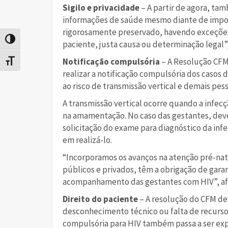
Sigilo e privacidade
– A partir de agora, ta
informações de saúde mesmo diante de imposi
rigorosamente preservado, havendo exceçõe
Alternar alto contraste
paciente, justa causa ou determinação legal”
Notificação compulsória
– A Resolução CFM
Alternar tamanho da fonte
realizar a notificação compulsória dos casos 
ao risco de transmissão vertical e demais pe
A transmissão vertical ocorre quando a infecç
na amamentação. No caso das gestantes, deve 
solicitação do exame para diagnóstico da in
em realizá-lo.
“Incorporamos os avanços na atenção pré-nata
públicos e privados, têm a obrigação de gara
acompanhamento das gestantes com HIV”, afi
Direito do paciente
– A resolução do CFM def
desconhecimento técnico ou falta de recursos
compulsória para HIV também passa a ser ex