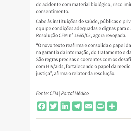
de acidente com material biológico, risco im
consentimento.
Cabe às instituições de saúde, públicas e pr
equipe condições adequadas e dignas para o 
Resolução CFM nº 1.665/03, agora revogada.
“O novo texto reafirma e consolida o papel da
na garantia da internação, do tratamento e 
São regras precisas e coerentes com os desa
com HIV/aids, fortalecendo o papel da medi
justiça”, afirma o relator da resolução.
Fonte: CFM | Portal Médico
Facebook
Twitter
LinkedIn
Telegram
Email
Print
Sh