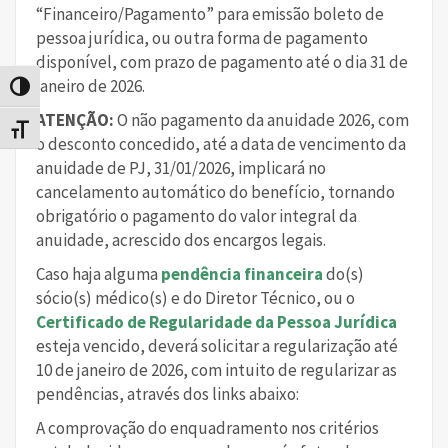
“Financeiro/Pagamento” para emissão boleto de
pessoa jurídica, ou outra forma de pagamento
disponível, com prazo de pagamento até o dia 31 de
janeiro de 2026.
Alternar alto contraste
ATENÇÃO:
O não pagamento da anuidade 2026, com
Alternar tamanho da fonte
o desconto concedido, até a data de vencimento da
anuidade de PJ, 31/01/2026, implicará no
cancelamento automático do benefício, tornando
obrigatório o pagamento do valor integral da
anuidade, acrescido dos encargos legais.
Caso haja alguma
pendência financeira
do(s)
sócio(s) médico(s) e do Diretor Técnico, ou o
Certificado de Regularidade da Pessoa Jurídica
esteja vencido, deverá solicitar a regularização até
10 de janeiro de 2026, com intuito de regularizar as
pendências, através dos links abaixo:
A comprovação do enquadramento nos critérios