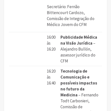
Secretário: Fernão
Bittencourt Cardozo,
Comissão de Integração do
Médico Jovem do CFM
16:00
Publicidade Médica
às
na Visão Jurídica
–
16:20
Alejandro Bullón,
assessor jurídico do
CFM
16:20
Tecnologia de
às
Comunicação e
16:40
possíveis impactos
no futuro da
Medicina
– Fernando
Todt Carbonieri,
Comissão de