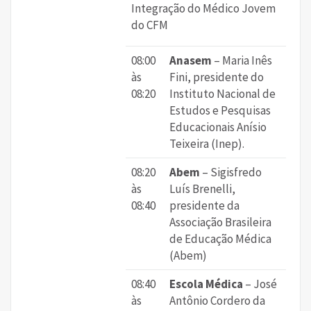
Integração do Médico Jovem
do CFM
08:00
Anasem
– Maria Inês
às
Fini, presidente do
08:20
Instituto Nacional de
Estudos e Pesquisas
Educacionais Anísio
Teixeira (Inep).
08:20
Abem
– Sigisfredo
às
Luís Brenelli,
08:40
presidente da
Associação Brasileira
de Educação Médica
(Abem)
08:40
Escola Médica
– José
às
Antônio Cordero da