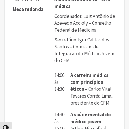
médica
Mesa redonda
Coordenador: Luiz Antônio de
Azevedo Accioly – Conselho
Federal de Medicina
Secretário: Igor Caldas dos
Santos – Comissão de
Integração do Médico Jovem
do CFM
14:00
A carreira médica
às
com princípios
14:30
éticos
– Carlos Vital
Tavares Corrêa Lima,
presidente do CFM
14:30
A saúde mental do
às
médico jovem
–
15:00
Arthur Hirschfeld