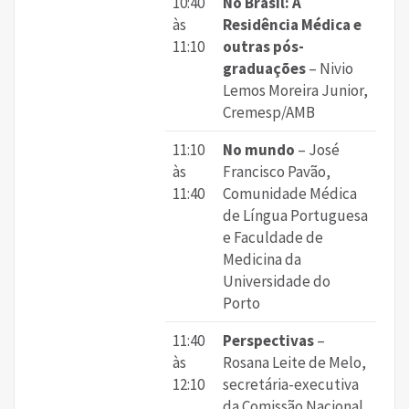
10:40
No Brasil: A
às
Residência Médica e
11:10
outras pós-
graduações
– Nivio
Lemos Moreira Junior,
Cremesp/AMB
11:10
No mundo
– José
às
Francisco Pavão,
11:40
Comunidade Médica
de Língua Portuguesa
e Faculdade de
Medicina da
Universidade do
Porto
11:40
Perspectivas
–
às
Rosana Leite de Melo,
12:10
secretária-executiva
da Comissão Nacional