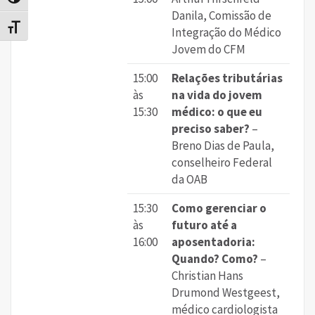
Alternar alto contraste
Danila, Comissão de
Alternar tamanho da fonte
Integração do Médico
Jovem do CFM
15:00
Relações tributárias
às
na vida do jovem
15:30
médico: o que eu
preciso saber?
–
Breno Dias de Paula,
conselheiro Federal
da OAB
15:30
Como gerenciar o
às
futuro até a
16:00
aposentadoria:
Quando? Como?
–
Christian Hans
Drumond Westgeest,
médico cardiologista