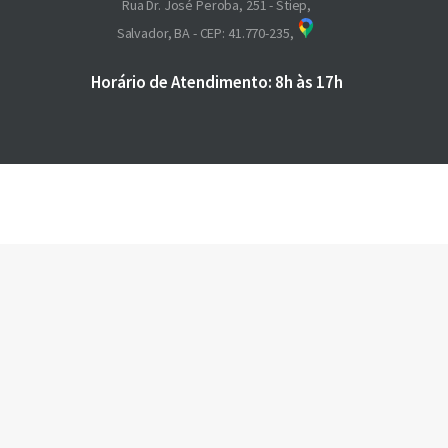
Rua Dr. José Peroba, 251 - Stiep,
Salvador, BA - CEP: 41.770-235,
Horário de Atendimento: 8h às 17h