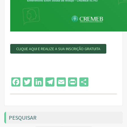
CLIQUE AQUI E REALIZE A SUA INSCRIÇÃO GRATUITA
Facebook
Twitter
LinkedIn
Telegram
Email
Print
Share
PESQUISAR