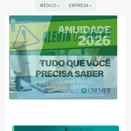
MÉDICO »
EMPRESA »
1
2
3