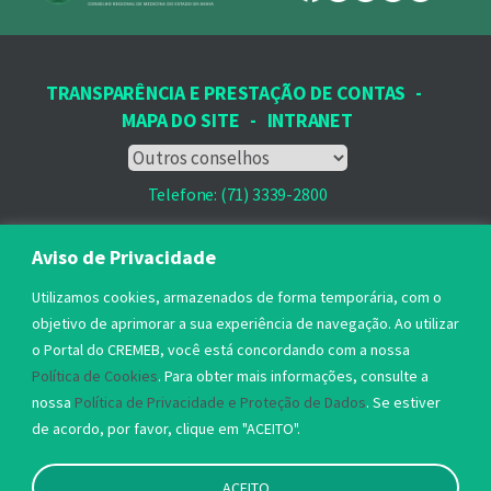
TRANSPARÊNCIA E PRESTAÇÃO DE CONTAS
-
MAPA DO SITE
-
INTRANET
Telefone: (71) 3339-2800
Email: protocolo@cremeb.org.br
Aviso de Privacidade
Rua Dr. José Peroba, 251 - Stiep,
Utilizamos cookies, armazenados de forma temporária, com o
Salvador, BA - CEP: 41.770-235,
objetivo de aprimorar a sua experiência de navegação. Ao utilizar
o Portal do CREMEB, você está concordando com a nossa
Horário de Atendimento: 8h às 17h
Política de Cookies
. Para obter mais informações, consulte a
nossa
Política de Privacidade e Proteção de Dados
. Se estiver
de acordo, por favor, clique em "ACEITO".
ACEITO