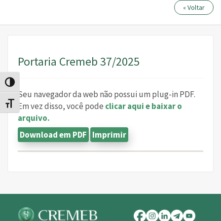
« Voltar
Portaria Cremeb 37/2025
Alternar alto contraste
Seu navegador da web não possui um plug-in PDF.
Alternar tamanho da fonte
Em vez disso, você pode
clicar aqui e baixar o
arquivo.
Download em PDF
Imprimir