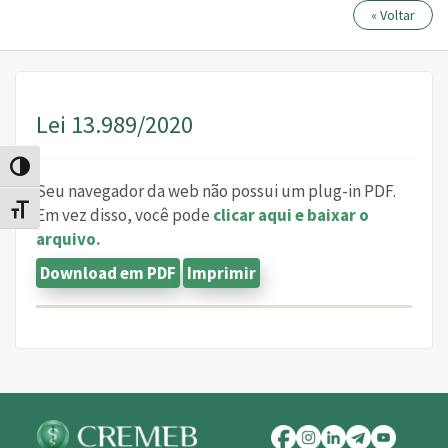
« Voltar
Lei 13.989/2020
Alternar alto contraste
Seu navegador da web não possui um plug-in PDF.
Alternar tamanho da fonte
Em vez disso, você pode
clicar aqui e baixar o
arquivo.
Download em PDF
Imprimir