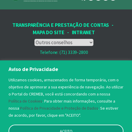
TRANSPARÊNCIA E PRESTAÇÃO DE CONTAS
-
MAPA DO SITE
-
INTRANET
Telefone: (71) 3339-2800
Email: protocolo@cremeb.org.br
Aviso de Privacidade
Rua Dr. José Peroba, 251 - Stiep,
Utilizamos cookies, armazenados de forma temporária, com o
Salvador, BA - CEP: 41.770-235,
objetivo de aprimorar a sua experiência de navegação. Ao utilizar
o Portal do CREMEB, você está concordando com a nossa
Horário de Atendimento: 8h às 17h
Política de Cookies
. Para obter mais informações, consulte a
nossa
Política de Privacidade e Proteção de Dados
. Se estiver
de acordo, por favor, clique em "ACEITO".
ACEITO